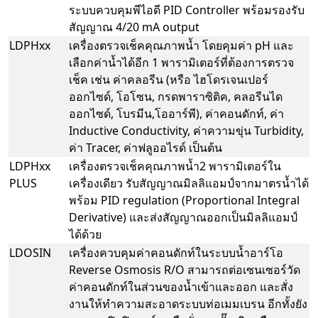
ระบบควบคุมพีไอดี PID Controller พร้อมรองรับ
สัญญาณ 4/20 mA output
LDPHxx
เครื่องตรวจเช็คคุณภาพน้ำ โดยคุมค่า pH และ
เลือกค่าน้ำได้อีก 1 พารามิเตอร์ที่ต้องการตรวจ
เช็ค เช่น ค่าคลอรีน (หรือ ไฮโดรเจนเปอร์
ออกไซด์, โอโซน, กรดพาราซิติค, คลอรีนได
ออกไซด์, โบรมีน,โออาร์พี), ค่าคอนดักท์, ค่า
Inductive Conductivity, ค่าความขุ่น Turbidity,
ค่า Tracer, ค่าฟลูออไรด์ เป็นต้น
LDPHxx
เครื่องตรวจเช็คคุณภาพน้ำ2 พารามิเตอร์ใน
PLUS
เครื่องเดียว รับสัญญาณมิลลิแอมป์จากมาตรน้ำได้
พร้อม PID regulation (Proportional Integral
Derivative) และส่งสัญญาณออกเป็นมิลลิแอมป์
ได้ด้วย
LDOSIN
เครื่องควบคุมค่าคอนดักท์ในระบบน้ำอาร์โอ
Reverse Osmosis R/O สามารถต่อเซนเซอร์วัด
ค่าคอนดักท์ในส่วนของน้ำเข้าและออก และสั่ง
งานให้ทำความสะอาดระบบท่อเมมเบรน อีกทั้งยัง