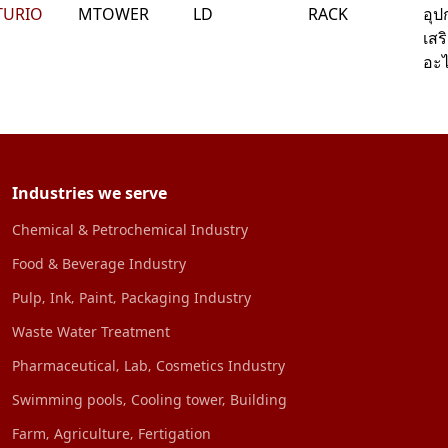
TURIO
MTOWER
LD
RACK
อุป
เสร
อะไ
Industries we serve
Chemical & Petrochemical Industry
Food & Beverage Industry
Pulp‚ Ink‚ Paint‚ Packaging Industry
Waste Water Treatment
Pharmaceutical‚ Lab‚ Cosmetics Industry
Swimming pools‚ Cooling tower‚ Building
Farm‚ Agriculture‚ Fertigation